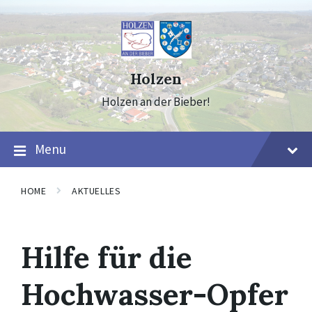
Skip
Skip
Skip
to
to
to
content
main
footer
navigation
Holzen
Holzen an der Bieber!
Menu
HOME
AKTUELLES
Hilfe für die
Hochwasser-Opfer