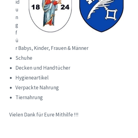
id
u
n
g
f
ü
r Babys, Kinder, Frauen & Männer
Schuhe
Decken und Handtücher
Hygieneartikel
Verpackte Nahrung
Tiernahrung
Vielen Dank für Eure Mithilfe !!!