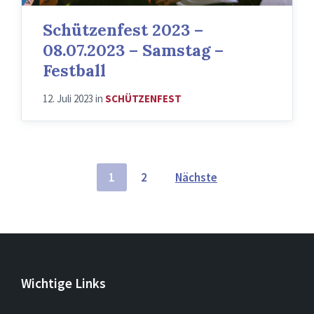
Schützenfest 2023 –
08.07.2023 – Samstag –
Festball
12. Juli 2023
in
SCHÜTZENFEST
Seitennummerierung
1
2
Nächste
der
Beiträge
Wichtige Links