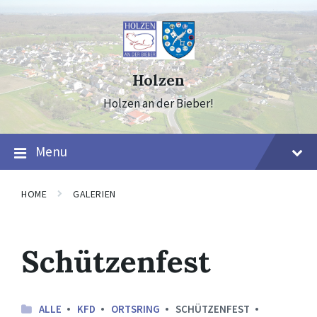
Skip
Skip
Skip
to
to
to
content
main
footer
navigation
Holzen
Holzen an der Bieber!
Menu
HOME
GALERIEN
Schützenfest
ALLE
KFD
ORTSRING
SCHÜTZENFEST