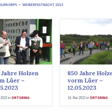
OURKORPS
WEIBERFASTNACHT 2023
 Jahre Holzen
850 Jahre Holz
m Lüer –
vorm Lüer –
05.2023
12.05.2023
i 2023
in
ORTSRING
18. Mai 2023
in
ORTSRING