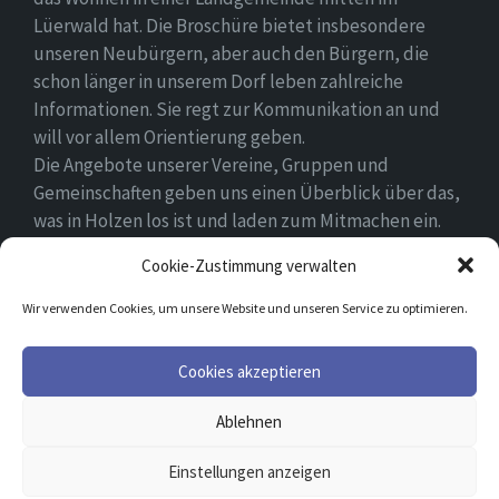
Lüerwald hat. Die Broschüre bietet insbesondere
unseren Neubürgern, aber auch den Bürgern, die
schon länger in unserem Dorf leben zahlreiche
Informationen. Sie regt zur Kommunikation an und
will vor allem Orientierung geben.
Die Angebote unserer Vereine, Gruppen und
Gemeinschaften geben uns einen Überblick über das,
was in Holzen los ist und laden zum Mitmachen ein.
Wir wünschen allen Neubürgern ein gutes Zuhause
Cookie-Zustimmung verwalten
und hoffen, dass sie sich in ihrem Umfeld wohlfühlen.
Wir verwenden Cookies, um unsere Website und unseren Service zu optimieren.
Email
Facebook
Cookies akzeptieren
Ablehnen
© 2026 Holzen
Einstellungen anzeigen