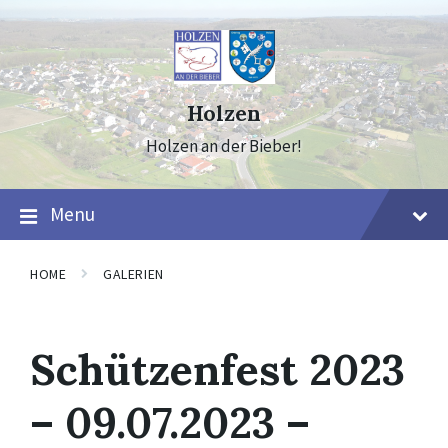
Skip
Skip
Skip
to
to
to
content
main
footer
navigation
Holzen
Holzen an der Bieber!
Menu
HOME
GALERIEN
Schützenfest 2023
– 09.07.2023 –