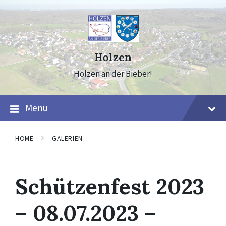
Skip
Skip
Skip
to
to
to
content
main
footer
navigation
Holzen
Holzen an der Bieber!
Menu
HOME
GALERIEN
Schützenfest 2023
– 08.07.2023 –