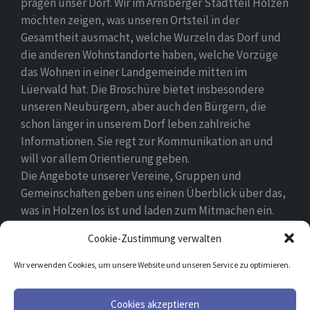
prägen unser Dorf. Wir im Arnsberger Stadtteil Holzen
möchten zeigen, was unseren Ortsteil in der
Gesamtheit ausmacht, welche Wurzeln das Dorf und
die anderen Wohnstandorte haben, welche Vorzüge
das Wohnen in einer Landgemeinde mitten im
Lüerwald hat. Die Broschüre bietet insbesondere
unseren Neubürgern, aber auch den Bürgern, die
schon länger in unserem Dorf leben zahlreiche
Informationen. Sie regt zur Kommunikation an und
will vor allem Orientierung geben.
Die Angebote unserer Vereine, Gruppen und
Gemeinschaften geben uns einen Überblick über das,
was in Holzen los ist und laden zum Mitmachen ein.
Wir wünschen allen Neubürgern ein gutes Zuhause
Cookie-Zustimmung verwalten
und hoffen, dass sie sich in ihrem Umfeld wohlfühlen.
Wir verwenden Cookies, um unsere Website und unseren Service zu optimieren.
Email
Facebook
Cookies akzeptieren