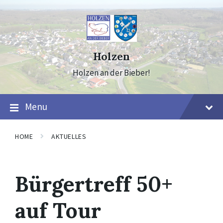
Skip
Skip
Skip
to
to
to
content
main
footer
navigation
Holzen
Holzen an der Bieber!
Menu
HOME
AKTUELLES
Bürgertreff 50+
auf Tour