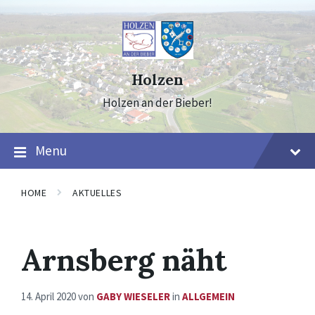
Skip
Skip
Skip
to
to
to
content
main
footer
navigation
Holzen
Holzen an der Bieber!
Menu
HOME
AKTUELLES
Arnsberg näht
14. April 2020
von
GABY WIESELER
in
ALLGEMEIN