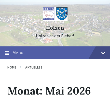
Skip
Skip
Skip
to
to
to
content
main
footer
navigation
Holzen
Holzen an der Bieber!
Menu
HOME
AKTUELLES
Monat:
Mai 2026