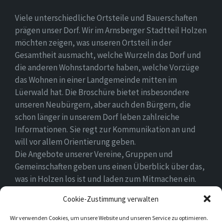
Viele unterschiedliche Ortsteile und Bauerschaften
prägen unser Dorf. Wir im Arnsberger Stadtteil Holzen
möchten zeigen, was unseren Ortsteil in der
Gesamtheit ausmacht, welche Wurzeln das Dorf und
die anderen Wohnstandorte haben, welche Vorzüge
das Wohnen in einer Landgemeinde mitten im
Lüerwald hat. Die Broschüre bietet insbesondere
unseren Neubürgern, aber auch den Bürgern, die
schon länger in unserem Dorf leben zahlreiche
Informationen. Sie regt zur Kommunikation an und
will vor allem Orientierung geben.
Die Angebote unserer Vereine, Gruppen und
Gemeinschaften geben uns einen Überblick über das,
was in Holzen los ist und laden zum Mitmachen ein.
Wir wünschen allen Neubürgern ein gutes Zuhause
Cookie-Zustimmung verwalten
und hoffen, dass sie sich in ihrem Umfeld wohlfühlen.
Wir verwenden Cookies, um unsere Website und unseren Service zu optimieren.