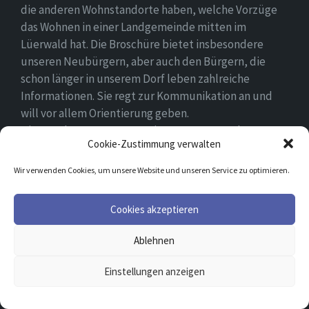
die anderen Wohnstandorte haben, welche Vorzüge
das Wohnen in einer Landgemeinde mitten im
Lüerwald hat. Die Broschüre bietet insbesondere
unseren Neubürgern, aber auch den Bürgern, die
schon länger in unserem Dorf leben zahlreiche
Informationen. Sie regt zur Kommunikation an und
will vor allem Orientierung geben.
Die Angebote unserer Vereine, Gruppen und
Cookie-Zustimmung verwalten
Gemeinschaften geben uns einen Überblick über das,
was in Holzen los ist und laden zum Mitmachen ein.
Wir verwenden Cookies, um unsere Website und unseren Service zu optimieren.
Wir wünschen allen Neubürgern ein gutes Zuhause
und hoffen, dass sie sich in ihrem Umfeld wohlfühlen.
Cookies akzeptieren
Ablehnen
Email
Facebook
Einstellungen anzeigen
© 2026 Holzen