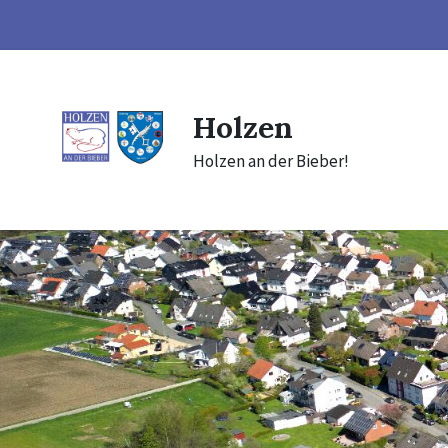
Skip
Skip
Skip
to
to
to
content
main
footer
navigation
Holzen
Holzen an der Bieber!