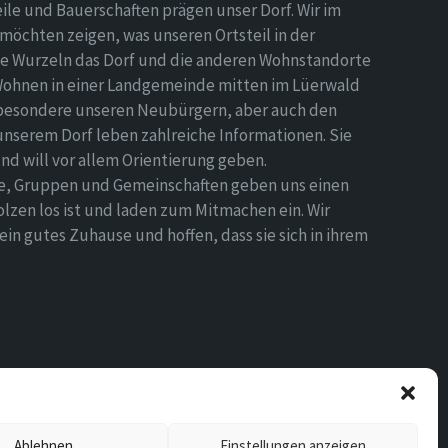
eile und Bauerschaften prägen unser Dorf. Wir im
möchten zeigen, was unseren Ortsteil in der
e Wurzeln das Dorf und die anderen Wohnstandorte
Wohnen in einer Landgemeinde mitten im Lüerwald
nsbesondere unseren Neubürgern, aber auch den
 unserem Dorf leben zahlreiche Informationen. Sie
d will vor allem Orientierung geben.
ne, Gruppen und Gemeinschaften geben uns einen
olzen los ist und laden zum Mitmachen ein. Wir
n gutes Zuhause und hoffen, dass sie sich in ihrem
Ablehnen
Einstellungen anzeigen