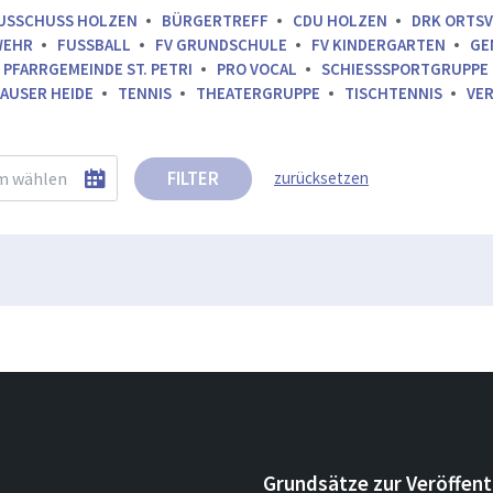
USSCHUSS HOLZEN
BÜRGERTREFF
CDU HOLZEN
DRK ORTS
WEHR
FUSSBALL
FV GRUNDSCHULE
FV KINDERGARTEN
GE
PFARRGEMEINDE ST. PETRI
PRO VOCAL
SCHIESSSPORTGRUPPE
AUSER HEIDE
TENNIS
THEATERGRUPPE
TISCHTENNIS
VE
FILTER
zurücksetzen
Grundsätze zur Veröffent