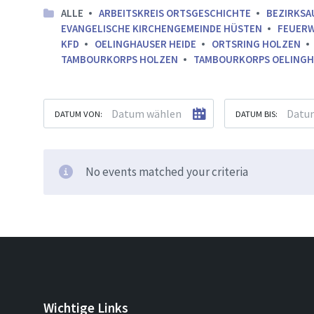
ALLE
ARBEITSKREIS ORTSGESCHICHTE
BEZIRKSA
EVANGELISCHE KIRCHENGEMEINDE HÜSTEN
FEUER
KFD
OELINGHAUSER HEIDE
ORTSRING HOLZEN
TAMBOURKORPS HOLZEN
TAMBOURKORPS OELINGH
DATUM VON:
DATUM BIS:
No events matched your criteria
Wichtige Links