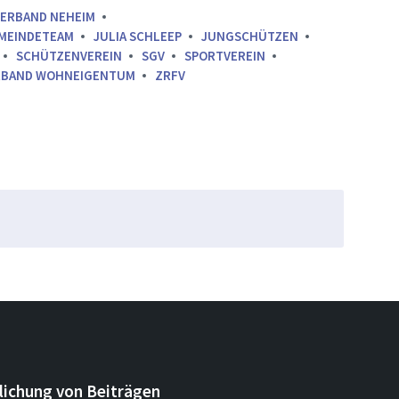
VERBAND NEHEIM
MEINDETEAM
JULIA SCHLEEP
JUNGSCHÜTZEN
SCHÜTZENVEREIN
SGV
SPORTVEREIN
RBAND WOHNEIGENTUM
ZRFV
lichung von Beiträgen