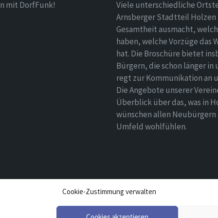
n mit DorfFunk!
Viele unterschiedliche Ortst
Arnsberger Stadtteil Holzen 
Gesamtheit ausmacht, welch
haben, welche Vorzüge das 
hat. Die Broschüre bietet i
Bürgern, die schon länger in
regt zur Kommunikation an un
Die Angebote unserer Verei
Überblick über das, was in H
wünschen allen Neubürgern ei
Umfeld wohlfühlen.
Cookie-Zustimmung verwalten
Cookies akzeptieren