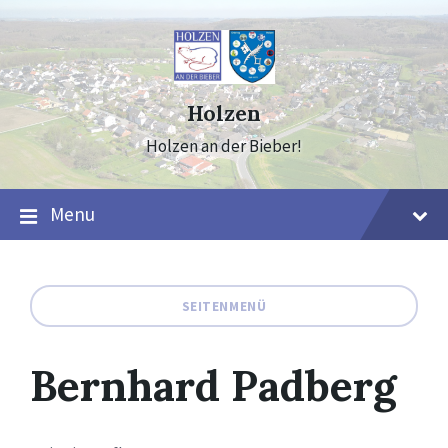
Skip
Skip
Skip
to
to
to
content
main
footer
navigation
Holzen
Holzen an der Bieber!
Menu
SEITENMENÜ
Bernhard Padberg