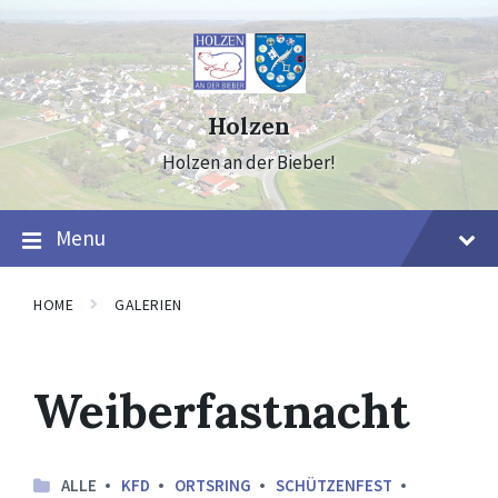
Skip
Skip
Skip
to
to
to
content
main
footer
navigation
Holzen
Holzen an der Bieber!
Menu
HOME
GALERIEN
Weiberfastnacht
ALLE
KFD
ORTSRING
SCHÜTZENFEST