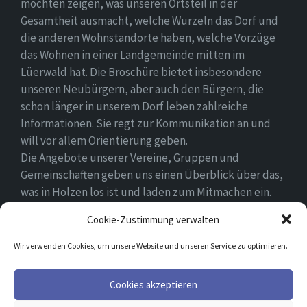
möchten zeigen, was unseren Ortsteil in der
Gesamtheit ausmacht, welche Wurzeln das Dorf und
die anderen Wohnstandorte haben, welche Vorzüge
das Wohnen in einer Landgemeinde mitten im
Lüerwald hat. Die Broschüre bietet insbesondere
unseren Neubürgern, aber auch den Bürgern, die
schon länger in unserem Dorf leben zahlreiche
Informationen. Sie regt zur Kommunikation an und
will vor allem Orientierung geben.
Die Angebote unserer Vereine, Gruppen und
Gemeinschaften geben uns einen Überblick über das,
was in Holzen los ist und laden zum Mitmachen ein.
Wir wünschen allen Neubürgern ein gutes Zuhause
Cookie-Zustimmung verwalten
und hoffen, dass sie sich in ihrem Umfeld wohlfühlen.
Wir verwenden Cookies, um unsere Website und unseren Service zu optimieren.
Email
Facebook
Cookies akzeptieren