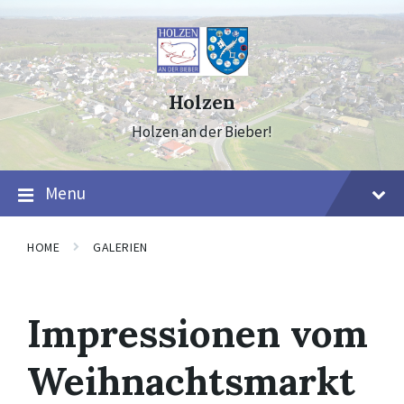
Skip
Skip
Skip
to
to
to
content
main
footer
navigation
Holzen
Holzen an der Bieber!
Menu
HOME
GALERIEN
Impressionen vom
Weihnachtsmarkt