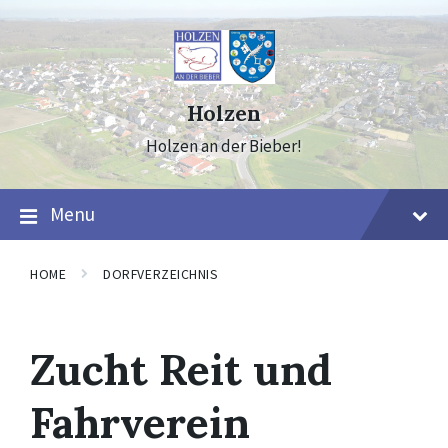
Skip
Skip
Skip
to
to
to
content
main
footer
navigation
Holzen
Holzen an der Bieber!
Menu
HOME
DORFVERZEICHNIS
Zucht Reit und
Fahrverein