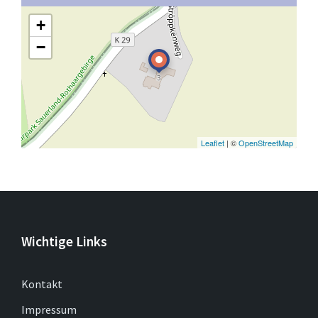
+
−
Leaflet
| ©
OpenStreetMap
Wichtige Links
Kontakt
Impressum