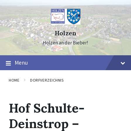
Skip
Skip
Skip
to
to
to
content
main
footer
navigation
Holzen
Holzen an der Bieber!
Menu
HOME
DORFVERZEICHNIS
Hof Schulte-
Deinstrop –