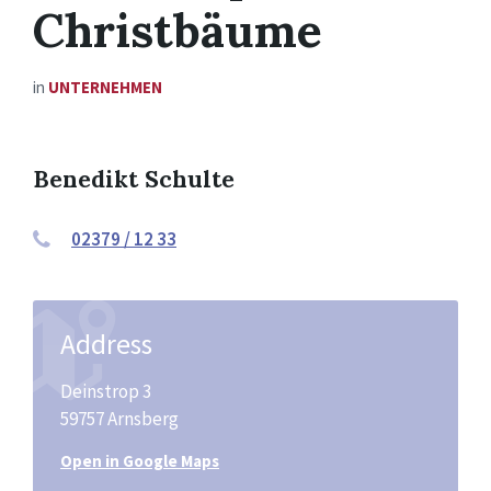
Christbäume
in
UNTERNEHMEN
Benedikt Schulte
02379 / 12 33
Address
Deinstrop 3
59757 Arnsberg
Open in Google Maps