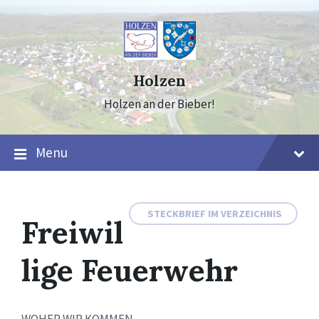
Skip
Skip
Skip
to
to
to
content
main
footer
navigation
Holzen
Holzen an der Bieber!
Menu
STECKBRIEF IM VERZEICHNIS
Freiwil
lige Feuerwehr