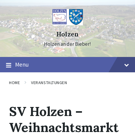
Skip
Skip
Skip
to
to
to
content
main
footer
navigation
Holzen
Holzen an der Bieber!
Menu
HOME
VERANSTALTUNGEN
SV Holzen –
Weihnachtsmarkt