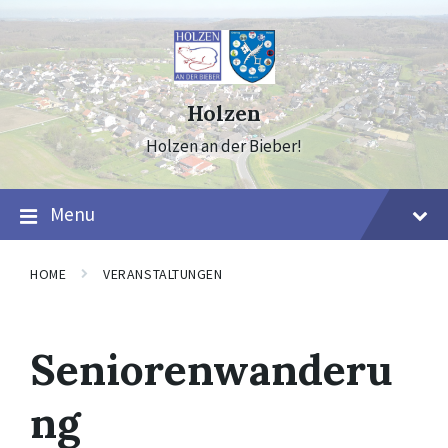
Skip
Skip
Skip
to
to
to
content
main
footer
navigation
Holzen
Holzen an der Bieber!
Menu
HOME
VERANSTALTUNGEN
Seniorenwanderu
ng