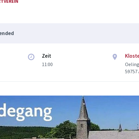
TVEREIN
 ended
Zeit
Klost
11:00
Oelin
59757