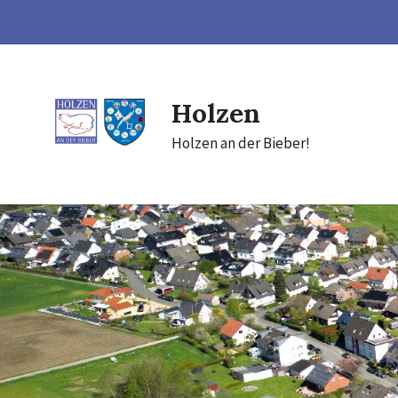
Skip
Skip
Skip
to
to
to
content
main
footer
navigation
Holzen
Holzen an der Bieber!