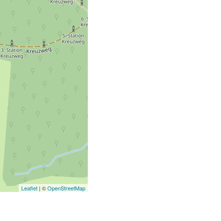
Leaflet
| ©
OpenStreetMap