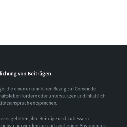
lichung von Beiträgen
äge, die einen erkennbaren Bezug zur Gemeinde
aftsleben fördern oder unterstützen und inhaltlich
litätsanspruch entsprechen.
asser gebeten, ihre Beiträge nachzubessern.
tionsteam werden nur nach vorheriger Abstimmung