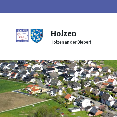
Skip
Skip
Skip
to
to
to
content
main
footer
navigation
Holzen
Holzen an der Bieber!