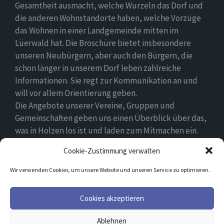
Gesamtheit ausmacht, welche Wurzeln das Dorf und
die anderen Wohnstandorte haben, welche Vorzüge
das Wohnen in einer Landgemeinde mitten im
Lüerwald hat. Die Broschüre bietet insbesondere
unseren Neubürgern, aber auch den Bürgern, die
schon länger in unserem Dorf leben zahlreiche
Informationen. Sie regt zur Kommunikation an und
will vor allem Orientierung geben.
Die Angebote unserer Vereine, Gruppen und
Gemeinschaften geben uns einen Überblick über das,
was in Holzen los ist und laden zum Mitmachen ein.
Wir wünschen allen Neubürgern ein gutes Zuhause
Cookie-Zustimmung verwalten
und hoffen, dass sie sich in ihrem Umfeld wohlfühlen.
Wir verwenden Cookies, um unsere Website und unseren Service zu optimieren.
Email
Facebook
Cookies akzeptieren
Ablehnen