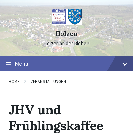
Skip
Skip
Skip
to
to
to
content
main
footer
navigation
Holzen
Holzen an der Bieber!
Menu
HOME
VERANSTALTUNGEN
JHV und
Frühlingskaffee