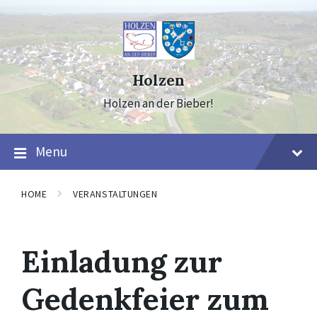
Skip
Skip
Skip
to
to
to
content
main
footer
navigation
Holzen
Holzen an der Bieber!
Menu
HOME
VERANSTALTUNGEN
Einladung zur
Gedenkfeier zum