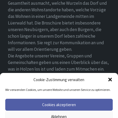
Gesamtheit ausmacht, welche Wurzeln das Dorf und
die anderen Wohnstandorte haben, welche Vorzüge
das Wohnen in einer Landgemeinde mitten im
Lüerwald hat. Die Broschüre bietet insbesondere
unseren Neubürgern, aber auch den Bürgern, die
schon länger in unserem Dorf leben zahlreiche
Informationen. Sie regt zur Kommunikation an und
will vor allem Orientierung geben.
Die Angebote unserer Vereine, Gruppen und
Gemeinschaften geben uns einen Überblick über das,
was in Holzen los ist und laden zum Mitmachen ein.
Wir wünschen allen Neubürgern ein gutes Zuhause
Cookie-Zustimmung verwalten
und hoffen, dass sie sich in ihrem Umfeld wohlfühlen.
Wir verwenden Cookies, um unsere Website und unseren Service zu optimieren.
Email
Facebook
Cookies akzeptieren
Ablehnen