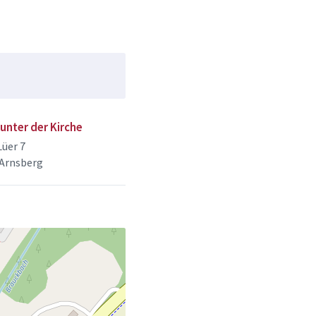
unter der Kirche
üer 7
 Arnsberg