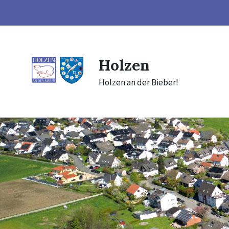
Skip
Skip
Skip
to
to
to
content
main
footer
navigation
Holzen
Holzen an der Bieber!