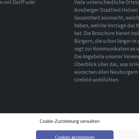
n mit DorfFunk!
Viele unterschiedliche Ortst
Arnsberger Stadtteil Holzen 
Gesamtheit ausmacht, welch
haben, welche Vorzüge das 
hat. Die Broschüre bietet i
Bürgern, die schon länger in
regt zur Kommunikation an un
Die Angebote unserer Verei
Überblick über das, was in H
wünschen allen Neubürgern ei
Umfeld wohlfühlen.
Cookie-Zustimmung verwalten
Cookies akzeptieren