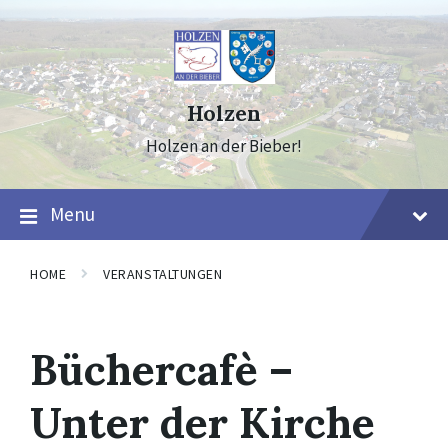
Skip
Skip
Skip
to
to
to
content
main
footer
navigation
Holzen
Holzen an der Bieber!
Menu
HOME
VERANSTALTUNGEN
Büchercafè –
Unter der Kirche