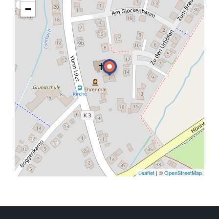
−
Leaflet
| ©
OpenStreetMap