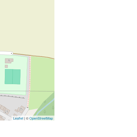
Leaflet
| ©
OpenStreetMap