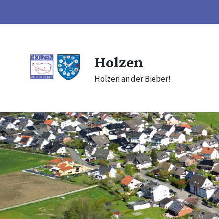
Skip
Skip
Skip
to
to
to
content
main
footer
navigation
Holzen
Holzen an der Bieber!