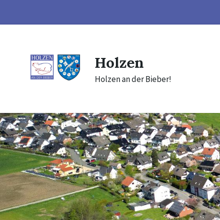
Skip
Skip
Skip
to
to
to
content
main
footer
navigation
Holzen
Holzen an der Bieber!