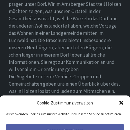
prägen unser Dorf. Wir im Arnsberger Stadtteil Holzen
möchten zeigen, was unseren Ortsteil in der
Gesamtheit ausmacht, welche Wurzeln das Dorf und
die anderen Wohnstandorte haben, welche Vorzüge
das Wohnen in einer Landgemeinde mitten im
Lüerwald hat. Die Broschüre bietet insbesondere
unseren Neubürgern, aber auch den Bürgern, die
schon länger in unserem Dorf leben zahlreiche
Informationen. Sie regt zur Kommunikation an und
will vor allem Orientierung geben.
Die Angebote unserer Vereine, Gruppen und
Gemeinschaften geben uns einen Überblick über das,
was in Holzen los ist und laden zum Mitmachen ein.
Wir wünschen allen Neubürgern ein gutes Zuhause
Cookie-Zustimmung verwalten
und hoffen, dass sie sich in ihrem Umfeld wohlfühlen.
Wir verwenden Cookies, um unsere Website und unseren Service zu optimieren.
Email
Facebook