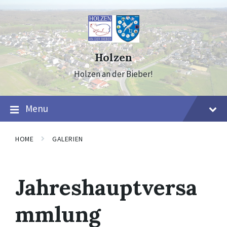
Skip
Skip
Skip
to
to
to
content
main
footer
navigation
Holzen
Holzen an der Bieber!
Menu
HOME
GALERIEN
Jahreshauptversa
mmlung