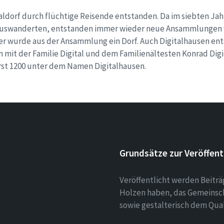
gitaldorf durch flüchtige Reisende entstanden. Da im siebten Ja
uswanderten, entstanden immer wieder neue Ansammlungen 
r wurde aus der Ansammlung ein Dorf. Auch Digitalhausen ent
 mit der Familie Digital und dem Familienältesten Konrad Digi
rst 1200 unter dem Namen Digitalhausen.
Grundsätze zur Veröffent
Veröffentlicht werden Beitr
Holzen haben, das Gemeinsch
sowie gestalterisch dem Qua