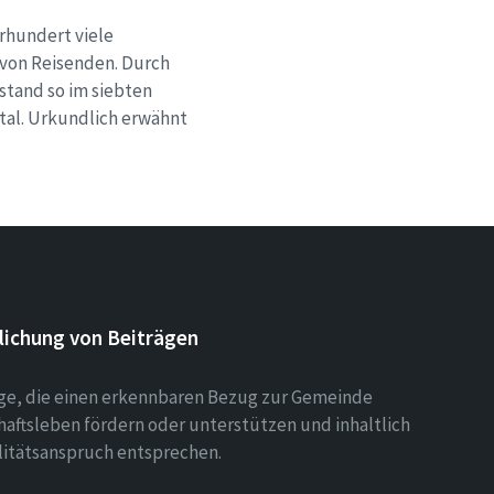
hrhundert viele
von Reisenden. Durch
stand so im siebten
tal. Urkundlich erwähnt
lichung von Beiträgen
äge, die einen erkennbaren Bezug zur Gemeinde
aftsleben fördern oder unterstützen und inhaltlich
litätsanspruch entsprechen.