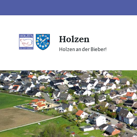
Skip
Skip
Skip
to
to
to
content
main
footer
navigation
Holzen
Holzen an der Bieber!