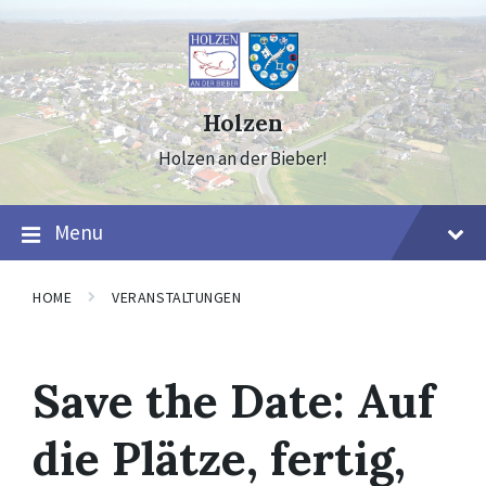
Skip
Skip
Skip
to
to
to
content
main
footer
navigation
Holzen
Holzen an der Bieber!
Menu
HOME
VERANSTALTUNGEN
Save the Date: Auf
die Plätze, fertig,