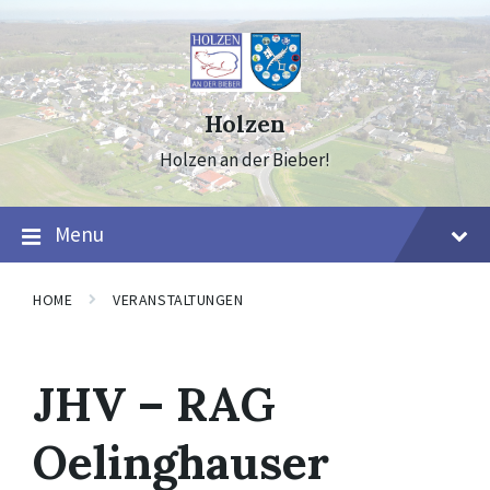
Skip
Skip
Skip
to
to
to
content
main
footer
navigation
Holzen
Holzen an der Bieber!
Menu
HOME
VERANSTALTUNGEN
JHV – RAG
Oelinghauser