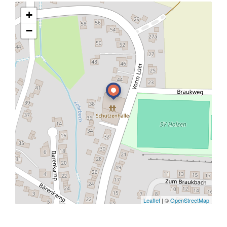
+
−
Leaflet
| ©
OpenStreetMap