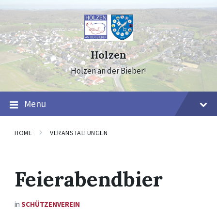
Skip
Skip
Skip
to
to
to
content
main
footer
navigation
Holzen
Holzen an der Bieber!
Menu
HOME
VERANSTALTUNGEN
Feierabendbier
in
SCHÜTZENVEREIN