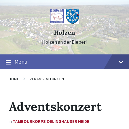
Skip
Skip
Skip
to
to
to
content
main
footer
navigation
Holzen
Holzen an der Bieber!
Menu
HOME
VERANSTALTUNGEN
Adventskonzert
in
TAMBOURKORPS OELINGHAUSER HEIDE