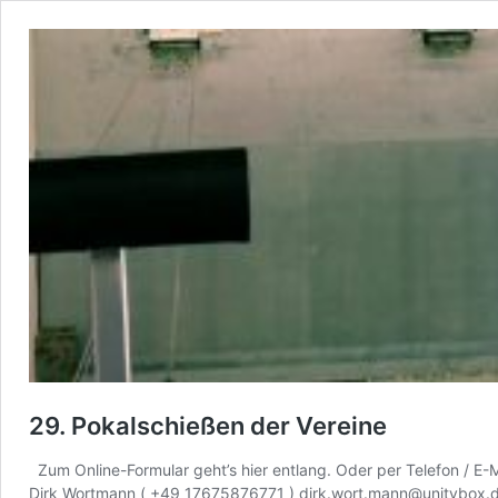
29. Pokalschießen der Vereine
Zum Online-Formular geht’s hier entlang. Oder per Telefon / 
Dirk Wortmann ( +49 17675876771 ) dirk.wort.mann@unitybox.